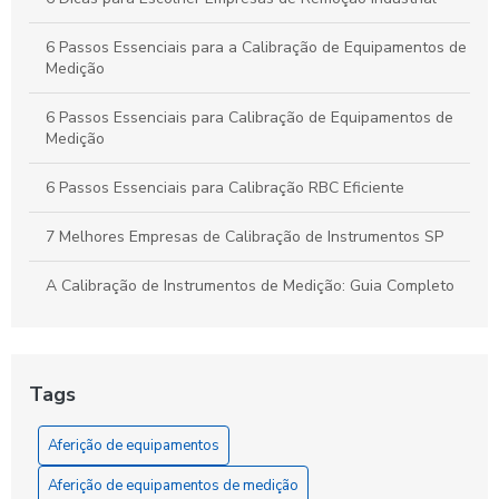
6 Passos Essenciais para a Calibração de Equipamentos de
Medição
6 Passos Essenciais para Calibração de Equipamentos de
Medição
6 Passos Essenciais para Calibração RBC Eficiente
7 Melhores Empresas de Calibração de Instrumentos SP
A Calibração de Instrumentos de Medição: Guia Completo
A Calibração de Manômetro: Como Garantir Medidas
Precisas e Confiáveis
Tags
A Calibração e Aferição de Instrumentos de Medição
Aferição de equipamentos
A Ferramenta Essencial para a Precisão que Sua Obra
Exige: Entenda a Aferição de Instrumentos
Aferição de equipamentos de medição