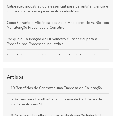
Calibração industrial: guia essencial para garantir eficiência e
confiabilidade nos equipamentos industriais
Como Garantir a Eficiência dos Seus Medidores de Vazão com
Manutenção Preventiva e Corretiva
Por que a Calibração de Fluxômetro é Essencial para a
Precisão nos Processos Industriais
Como Entender a Calibração Industrial para Melhorar a
Performance dos Equipamentos
Como Manter Medidores de Vazão Precisos e Evitar
Problemas Comuns
Artigos
Calibração Industrial Essencial: Benefícios e Impactos Para a
10 Benefícios de Contratar uma Empresa de Calibração
Eficiência da Produção
5 Razões para Escolher uma Empresa de Calibração de
Calibração Industrial: Garantia de Qualidade e Eficiência na
Instrumentos em SP
Produção Industrial
6 Dicas para Escolher Empresas de Remoção Industrial