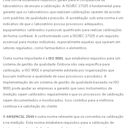
Esta norma estabelece requisitos gerais para a competência de
laboratórios de ensaio e calibração. A ISO/IEC 17025 é fundamental para
garantir que os laboratórios que realizam calibrações operem de acordo
com padrões de qualidade e precisão. A acreditação sob esta norma é um
indicativo de que o laboratório possui processos adequados,
equipamentos calibrados e pessoal qualificado para realizar calibrações
de forma confiável. A conformidade com a ISO/IEC 17025 é um requisito
essencial para muitas indústrias, especialmente aquelas que operam em
setores regulados, como farmacêutico e alimentício.
Outra norma importante é a
ISO 9001
, que estabelece requisitos para um
sistema de gestão da qualidade. Embora não seja específica para
calibração, a ISO 9001 é amplamente adotada por organizações que
buscam melhorar a qualidade de seus processos e produtos. A
implementação de um sistema de gestão da qualidade baseado na ISO
9001 pode ajudar as empresas a garantir que seus instrumentos de
medição sejam calibrados regularmente e que os processos de calibração
sejam documentados e monitorados. Isso contribui para a melhoria
contínua e a satisfação do cliente.
A
ANSI/NCSL Z540
é outra norma relevante que se concentra na calibração
e na medição. Esta norma estabelece requisitos para a calibração de