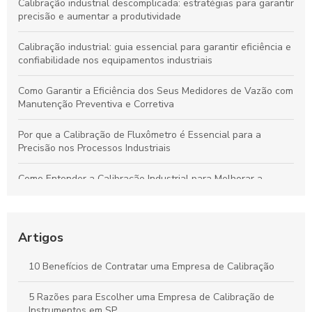
Calibração industrial descomplicada: estratégias para garantir
precisão e aumentar a produtividade
Calibração industrial: guia essencial para garantir eficiência e
confiabilidade nos equipamentos industriais
Como Garantir a Eficiência dos Seus Medidores de Vazão com
Manutenção Preventiva e Corretiva
Por que a Calibração de Fluxômetro é Essencial para a
Precisão nos Processos Industriais
Como Entender a Calibração Industrial para Melhorar a
Performance dos Equipamentos
Como Manter Medidores de Vazão Precisos e Evitar
Problemas Comuns
Artigos
Calibração Industrial Essencial: Benefícios e Impactos Para a
10 Benefícios de Contratar uma Empresa de Calibração
Eficiência da Produção
5 Razões para Escolher uma Empresa de Calibração de
Calibração Industrial: Garantia de Qualidade e Eficiência na
Instrumentos em SP