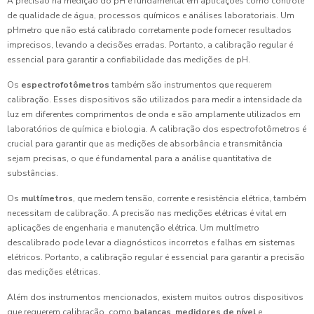
A precisão na medição do pH é fundamental em aplicações como controle
de qualidade de água, processos químicos e análises laboratoriais. Um
pHmetro que não está calibrado corretamente pode fornecer resultados
imprecisos, levando a decisões erradas. Portanto, a calibração regular é
essencial para garantir a confiabilidade das medições de pH.
Os
espectrofotômetros
também são instrumentos que requerem
calibração. Esses dispositivos são utilizados para medir a intensidade da
luz em diferentes comprimentos de onda e são amplamente utilizados em
laboratórios de química e biologia. A calibração dos espectrofotômetros é
crucial para garantir que as medições de absorbância e transmitância
sejam precisas, o que é fundamental para a análise quantitativa de
substâncias.
Os
multímetros
, que medem tensão, corrente e resistência elétrica, também
necessitam de calibração. A precisão nas medições elétricas é vital em
aplicações de engenharia e manutenção elétrica. Um multímetro
descalibrado pode levar a diagnósticos incorretos e falhas em sistemas
elétricos. Portanto, a calibração regular é essencial para garantir a precisão
das medições elétricas.
Além dos instrumentos mencionados, existem muitos outros dispositivos
que requerem calibração, como
balanças
,
medidores de nível
e