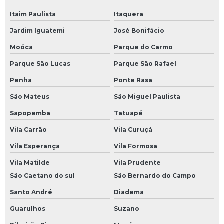
Empresa de calibração rbc
Itaim Paulista
Itaquera
Serviço de calibração
Jardim Iguatemi
José Bonifácio
Serviço de calibração de instrumentos
Moóca
Parque do Carmo
Medidor de vazão eletromagnético flangeado
Parque São Lucas
Parque São Rafael
Calibração de termorresistência pt100
Penha
Ponte Rasa
Medição de vazão para sistemas de incêndio
São Mateus
São Miguel Paulista
Sapopemba
Tatuapé
Vila Carrão
Vila Curuçá
Vila Esperança
Vila Formosa
Vila Matilde
Vila Prudente
São Caetano do sul
São Bernardo do Campo
Santo André
Diadema
Guarulhos
Suzano