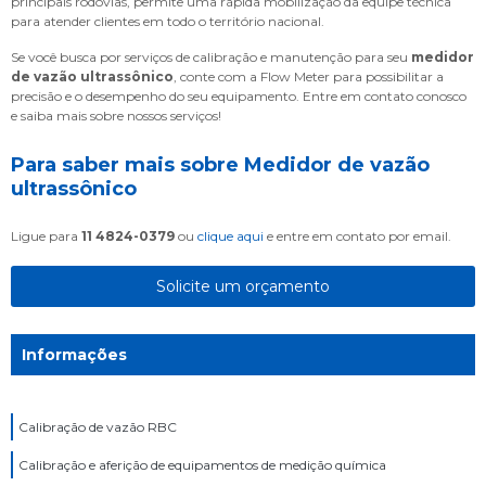
principais rodovias, permite uma rápida mobilização da equipe técnica
para atender clientes em todo o território nacional.
Se você busca por serviços de calibração e manutenção para seu
medidor
de vazão ultrassônico
, conte com a Flow Meter para possibilitar a
precisão e o desempenho do seu equipamento. Entre em contato conosco
e saiba mais sobre nossos serviços!
Para saber mais sobre Medidor de vazão
ultrassônico
Ligue para
11 4824-0379
ou
clique aqui
e entre em contato por email.
Solicite um orçamento
Informações
Calibração de vazão RBC
Calibração e aferição de equipamentos de medição química