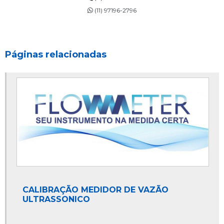
(11) 97196-2796
Calibração de equipamentos sp
Calibração de equipamentos volumétricos
Calibração de fluxômetro
Páginas relacionadas
Calibração de instrumentos de medição
Calibração de instrumentos de medição sp
Calibração de instrumentos de vazão
Calibração de instrumentos industriais
Calibração de medidores de vazão
Calibração de medidores de vazão de gás
Calibração de transmissor de vazão
Calibração de vazão em campo
CALIBRAÇÃO MEDIDOR DE VAZÃO
ULTRASSONICO
Calibração e qualificação de equipamentos
Calibração em campo