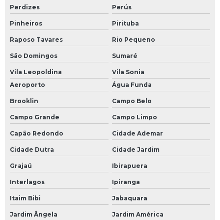
Perdizes
Perús
Calibração acreditada
Pinheiros
Pirituba
Calibração aparelho de pressão digital
Raposo Tavares
Rio Pequeno
Calibração cgcre
São Domingos
Sumaré
Calibração de equipamentos acreditados
Vila Leopoldina
Vila Sonia
Calibração de instrumentos rbc
Aeroporto
Água Funda
Calibração de manometro
Brooklin
Campo Belo
Campo Grande
Campo Limpo
Calibração de manometro digital
Capão Redondo
Cidade Ademar
Calibração de medidores de vazão em campo
Cidade Dutra
Cidade Jardim
Calibração medidor de vazão ultrassonico
Grajaú
Ibirapuera
Calibração pressão
Interlagos
Ipiranga
Calibração rbc
Itaim Bibi
Jabaquara
Calibração volumétrica
Jardim Ângela
Jardim América