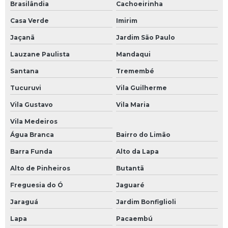
Brasilândia
Cachoeirinha
Calibração fluxômetro RBC
Casa Verde
Imirim
Calibração in loco
Jaçanã
Jardim São Paulo
Calibração industrial
Lauzane Paulista
Mandaqui
Calibração instrumentação industrial
Santana
Tremembé
Calibração caudalimetro
Tucuruvi
Vila Guilherme
Empresas de remoção industrial
Vila Gustavo
Vila Maria
Laboratório de vazão rbc
Vila Medeiros
Água Branca
Bairro do Limão
Medidor de vazão
Barra Funda
Alto da Lapa
Medidor de vazão de água ultrassônico
Alto de Pinheiros
Butantã
Medidor de vazão eletromagnético
Freguesia do Ó
Jaguaré
Medidor de vazão ultrassônico externo
Jaraguá
Jardim Bonfiglioli
Medidor de vazão ultrassônico
Lapa
Pacaembú
Serviço de calibração de equipamentos