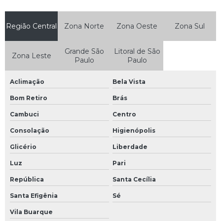
Manutenção de equipamentos de medição
Manutenção de medidores magnéticos
Região Central
Zona Norte
Zona Oeste
Zona Sul
Remoção de medidores de vazão
Grande São
Litoral de São
Zona Leste
Verificação de sistemas de combate a incêndio
Paulo
Paulo
Aferição de equipamentos
Aclimação
Bela Vista
Empresas de calibração de instrumentos de medição sp
Bom Retiro
Brás
Serviço de calibração rbc
Cambuci
Centro
Validação de sistemas de combate a incêndio
Consolação
Higienópolis
Calibração de medidores
Glicério
Liberdade
Calibração de vazão RBC
Luz
Pari
República
Santa Cecília
Calibração e aferição de equipamentos de medição química
Santa Efigênia
Sé
Calibração e aferição de instrumentos de medição
Vila Buarque
Empresa que faz calibração