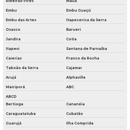
Ribeirão Pires
Mauá
Embu
Embu Guaçú
Embu das Artes
Itapecerica da Serra
Osasco
Barueri
Jandira
Cotia
Itapevi
Santana de Parnaíba
Caierias
Franco da Rocha
Taboão da Serra
Cajamar
Arujá
Alphaville
Mairiporã
ABC
ABCD
Bertioga
Cananéia
Caraguatatuba
Cubatão
Guarujá
Ilha Comprida