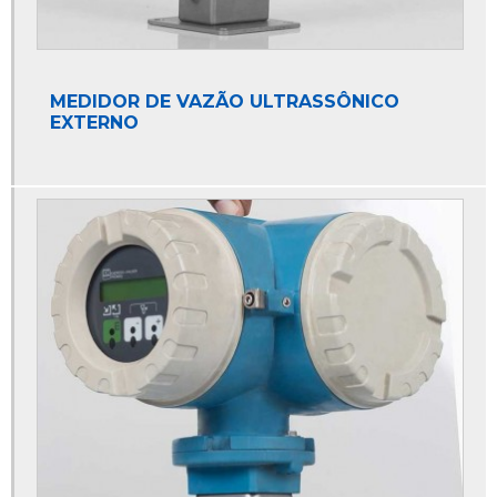
Locação de medidor de vazão
Locação de medidor de vazão ultrassônico
Manutenção de instrumentos de medição
MEDIDOR DE VAZÃO ULTRASSÔNICO
Manutenção de medidores de vazão
EXTERNO
Manutenção e calibração de equipamentos
Manutenção e calibração de equipamentos e instrumentos
Manutenção em medidores de vazão
Manutenção preventiva e calibração de equipamentos
Serviço de calibração de instrumentos
Venda de medidores de vazão
Aferição de equipamentos de medição
Aferição de instrumentos
Aferição de instrumentos de medição