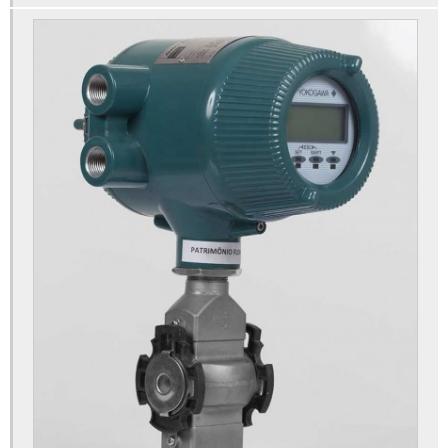
Calibração em medidores de vazão
Calibração equipamentos de medição
Calibração instrumentos de medição
Calibração medidor de campo
Calibração medidores de vazão empresas
Empresa de calibração de instrumentos sp
Empresas de calibração de equipamentos
Empresas de calibração de instrumentos de medição
Laboratório de calibração de instrumentos
Laboratório de calibração de vazão
Locação de instrumentos de calibração
Locação de instrumentos de medição