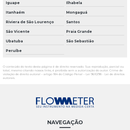
Iguape
Ilhabela
Itanhaém
Mongaguá
Riviera de São Lourenço
Santos
São Vicente
Praia Grande
Ubatuba
São Sebastião
Peruíbe
O conteúdo do texto desta página é de direito reservado. Sua reprodução, parcial ou
total, mesmo citando nossos links, é proibida sem a autorização do autor. Crime de
violação de direito autoral – artigo 184 do Código Penal –
Lei 9610/98 - Lei de direitos
autorais
.
NAVEGAÇÃO