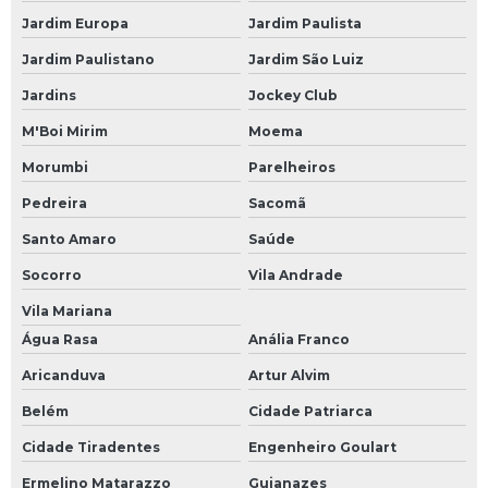
Certificação de instrumentos de medição
Jardim Europa
Jardim Paulista
Empresa de calibração acreditadas pelo inmetro
Jardim Paulistano
Jardim São Luiz
Laboratorio de calibração de equipamentos
Jardins
Jockey Club
Laboratorio de calibração de instrumentos
M'Boi Mirim
Moema
Laboratorio de ensaio e calibração
Morumbi
Parelheiros
Laboratório de vazão
Pedreira
Sacomã
Manutenção dos transmissores
Santo Amaro
Saúde
Manutenção em transmissores de pressão
Socorro
Vila Andrade
Manutenção medidor de pressão
Vila Mariana
Água Rasa
Anália Franco
Calibração de instrumentos de pressão
Aricanduva
Artur Alvim
Calibração de transmissor de pressão
Belém
Cidade Patriarca
Empresa de calibração
Cidade Tiradentes
Engenheiro Goulart
Empresa de calibração de instrumentos
Ermelino Matarazzo
Guianazes