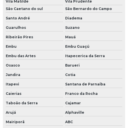
Vila Matilde
Vila Prudente
Laboratorio de ensaio e calibração
São Caetano do sul
São Bernardo do Campo
Laboratório de vazão
Santo André
Diadema
Manutenção dos transmissores
Guarulhos
Suzano
Manutenção em transmissores de pressão
Ribeirão Pires
Mauá
Manutenção medidor de pressão
Embu
Embu Guaçú
Calibração de instrumentos de pressão
Embu das Artes
Itapecerica da Serra
Calibração de transmissor de pressão
Osasco
Barueri
Empresa de calibração
Jandira
Cotia
Empresa de calibração de instrumentos
Itapevi
Santana de Parnaíba
Empresa de calibração rbc
Caierias
Franco da Rocha
Serviço de calibração
Taboão da Serra
Cajamar
Serviço de calibração de instrumentos
Arujá
Alphaville
Mairiporã
ABC
Medidor de vazão eletromagnético flangeado