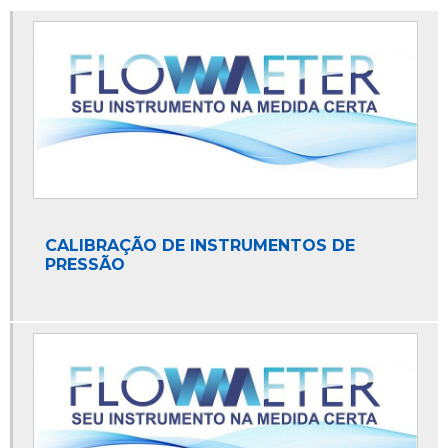
Calibração de instrumentos de medição sp
Calibração de instrumentos de vazão
Calibração de instrumentos industriais
Calibração de medidores de vazão
Calibração de medidores de vazão de gás
Calibração de transmissor de vazão
Calibração de vazão em campo
CALIBRAÇÃO DE INSTRUMENTOS DE
PRESSÃO
Calibração e qualificação de equipamentos
Calibração em campo
Calibração em medidores de vazão
Calibração equipamentos de medição
Calibração instrumentos de medição