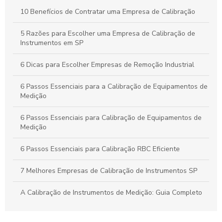
Calibração Industrial Essencial: Benefícios e Impactos Para a
10 Benefícios de Contratar uma Empresa de Calibração
Eficiência da Produção
5 Razões para Escolher uma Empresa de Calibração de
Calibração Industrial: Garantia de Qualidade e Eficiência na
Instrumentos em SP
Produção Industrial
6 Dicas para Escolher Empresas de Remoção Industrial
6 Passos Essenciais para a Calibração de Equipamentos de
Medição
6 Passos Essenciais para Calibração de Equipamentos de
Medição
6 Passos Essenciais para Calibração RBC Eficiente
7 Melhores Empresas de Calibração de Instrumentos SP
A Calibração de Instrumentos de Medição: Guia Completo
A Calibração de Manômetro: Como Garantir Medidas