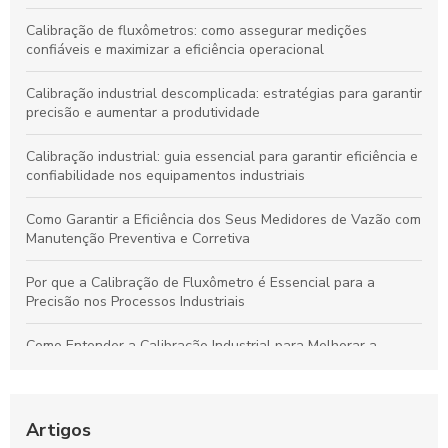
Calibração de fluxômetros: como assegurar medições
confiáveis e maximizar a eficiência operacional
Calibração industrial descomplicada: estratégias para garantir
precisão e aumentar a produtividade
Calibração industrial: guia essencial para garantir eficiência e
confiabilidade nos equipamentos industriais
Como Garantir a Eficiência dos Seus Medidores de Vazão com
Manutenção Preventiva e Corretiva
Por que a Calibração de Fluxômetro é Essencial para a
Precisão nos Processos Industriais
Como Entender a Calibração Industrial para Melhorar a
Performance dos Equipamentos
Como Manter Medidores de Vazão Precisos e Evitar
Problemas Comuns
Artigos