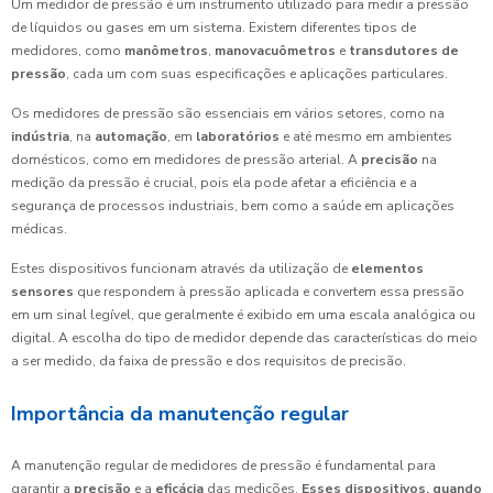
Um medidor de pressão é um instrumento utilizado para medir a pressão
de líquidos ou gases em um sistema. Existem diferentes tipos de
medidores, como
manômetros
,
manovacuômetros
e
transdutores de
pressão
, cada um com suas especificações e aplicações particulares.
Os medidores de pressão são essenciais em vários setores, como na
indústria
, na
automação
, em
laboratórios
e até mesmo em ambientes
domésticos, como em medidores de pressão arterial. A
precisão
na
medição da pressão é crucial, pois ela pode afetar a eficiência e a
segurança de processos industriais, bem como a saúde em aplicações
médicas.
Estes dispositivos funcionam através da utilização de
elementos
sensores
que respondem à pressão aplicada e convertem essa pressão
em um sinal legível, que geralmente é exibido em uma escala analógica ou
digital. A escolha do tipo de medidor depende das características do meio
a ser medido, da faixa de pressão e dos requisitos de precisão.
Importância da manutenção regular
A manutenção regular de medidores de pressão é fundamental para
garantir a
precisão
e a
eficácia
das medições.
Esses dispositivos, quando