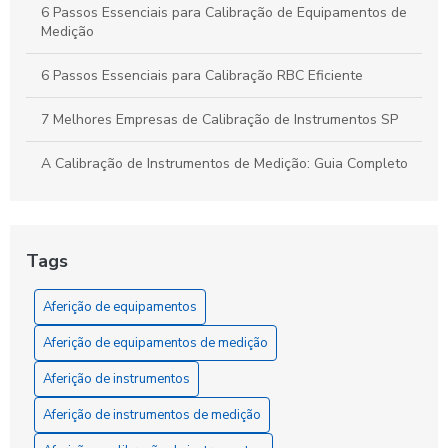
6 Passos Essenciais para Calibração de Equipamentos de
Medição
6 Passos Essenciais para Calibração RBC Eficiente
7 Melhores Empresas de Calibração de Instrumentos SP
A Calibração de Instrumentos de Medição: Guia Completo
A Calibração de Manômetro: Como Garantir Medidas
Precisas e Confiáveis
Tags
A Calibração e Aferição de Instrumentos de Medição
Aferição de equipamentos
A Ferramenta Essencial para a Precisão que Sua Obra
Exige: Entenda a Aferição de Instrumentos
Aferição de equipamentos de medição
A Importância da Calibração de Equipamentos de Medição
Aferição de instrumentos
para a Precisão dos Resultados
Aferição de instrumentos de medição
A Importância da Calibração de Equipamentos RBC para