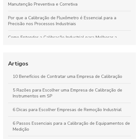
Manutenção Preventiva e Corretiva
Por que a Calibração de Fluxômetro é Essencial para a
Precisão nos Processos Industriais
Como Entender a Calibração Industrial para Melhorar a
Performance dos Equipamentos
Como Manter Medidores de Vazão Precisos e Evitar
Problemas Comuns
Artigos
Calibração Industrial Essencial: Benefícios e Impactos Para a
10 Benefícios de Contratar uma Empresa de Calibração
Eficiência da Produção
5 Razões para Escolher uma Empresa de Calibração de
Calibração Industrial: Garantia de Qualidade e Eficiência na
Instrumentos em SP
Produção Industrial
6 Dicas para Escolher Empresas de Remoção Industrial
6 Passos Essenciais para a Calibração de Equipamentos de
Medição