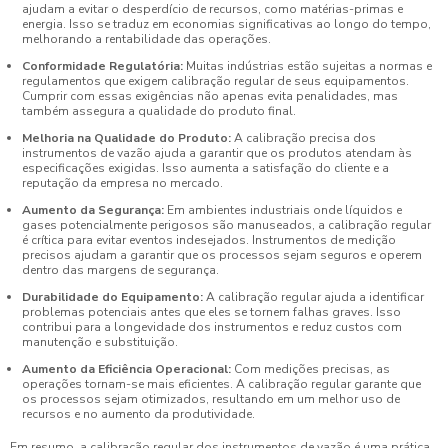
ajudam a evitar o desperdício de recursos, como matérias-primas e
energia. Isso se traduz em economias significativas ao longo do tempo,
melhorando a rentabilidade das operações.
Conformidade Regulatória:
Muitas indústrias estão sujeitas a normas e
regulamentos que exigem calibração regular de seus equipamentos.
Cumprir com essas exigências não apenas evita penalidades, mas
também assegura a qualidade do produto final.
Melhoria na Qualidade do Produto:
A calibração precisa dos
instrumentos de vazão ajuda a garantir que os produtos atendam às
especificações exigidas. Isso aumenta a satisfação do cliente e a
reputação da empresa no mercado.
Aumento da Segurança:
Em ambientes industriais onde líquidos e
gases potencialmente perigosos são manuseados, a calibração regular
é crítica para evitar eventos indesejados. Instrumentos de medição
precisos ajudam a garantir que os processos sejam seguros e operem
dentro das margens de segurança.
Durabilidade do Equipamento:
A calibração regular ajuda a identificar
problemas potenciais antes que eles se tornem falhas graves. Isso
contribui para a longevidade dos instrumentos e reduz custos com
manutenção e substituição.
Aumento da Eficiência Operacional:
Com medições precisas, as
operações tornam-se mais eficientes. A calibração regular garante que
os processos sejam otimizados, resultando em um melhor uso de
recursos e no aumento da produtividade.
Em resumo, a calibração regular dos instrumentos de vazão é uma prática