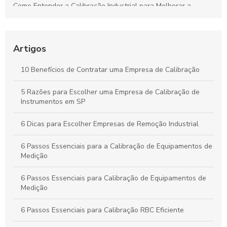
Como Entender a Calibração Industrial para Melhorar a
Performance dos Equipamentos
Como Manter Medidores de Vazão Precisos e Evitar
Problemas Comuns
Artigos
Calibração Industrial Essencial: Benefícios e Impactos Para a
10 Benefícios de Contratar uma Empresa de Calibração
Eficiência da Produção
5 Razões para Escolher uma Empresa de Calibração de
Calibração Industrial: Garantia de Qualidade e Eficiência na
Instrumentos em SP
Produção Industrial
6 Dicas para Escolher Empresas de Remoção Industrial
6 Passos Essenciais para a Calibração de Equipamentos de
Medição
6 Passos Essenciais para Calibração de Equipamentos de
Medição
6 Passos Essenciais para Calibração RBC Eficiente