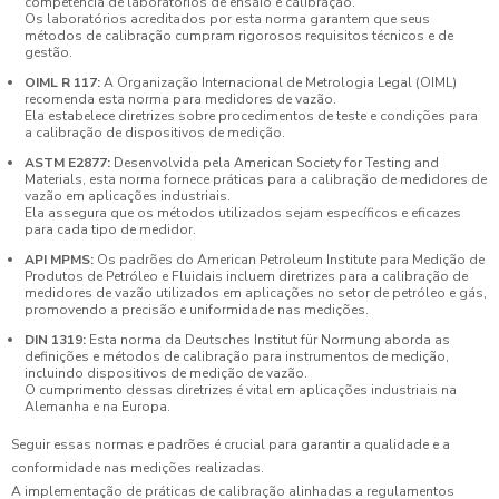
competência de laboratórios de ensaio e calibração.
Os laboratórios acreditados por esta norma garantem que seus
métodos de calibração cumpram rigorosos requisitos técnicos e de
gestão.
OIML R 117:
A Organização Internacional de Metrologia Legal (OIML)
recomenda esta norma para medidores de vazão.
Ela estabelece diretrizes sobre procedimentos de teste e condições para
a calibração de dispositivos de medição.
ASTM E2877:
Desenvolvida pela American Society for Testing and
Materials, esta norma fornece práticas para a calibração de medidores de
vazão em aplicações industriais.
Ela assegura que os métodos utilizados sejam específicos e eficazes
para cada tipo de medidor.
API MPMS:
Os padrões do American Petroleum Institute para Medição de
Produtos de Petróleo e Fluidais incluem diretrizes para a calibração de
medidores de vazão utilizados em aplicações no setor de petróleo e gás,
promovendo a precisão e uniformidade nas medições.
DIN 1319:
Esta norma da Deutsches Institut für Normung aborda as
definições e métodos de calibração para instrumentos de medição,
incluindo dispositivos de medição de vazão.
O cumprimento dessas diretrizes é vital em aplicações industriais na
Alemanha e na Europa.
Seguir essas normas e padrões é crucial para garantir a qualidade e a
conformidade nas medições realizadas.
A implementação de práticas de calibração alinhadas a regulamentos