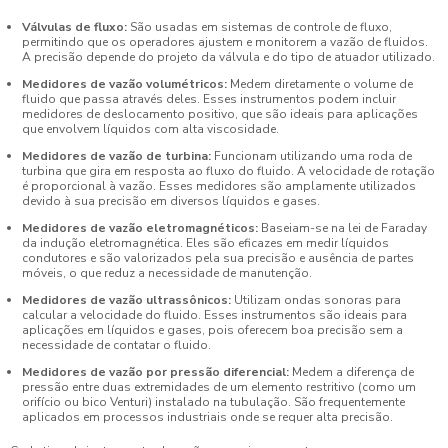
Válvulas de fluxo:
São usadas em sistemas de controle de fluxo,
permitindo que os operadores ajustem e monitorem a vazão de fluidos.
A precisão depende do projeto da válvula e do tipo de atuador utilizado.
Medidores de vazão volumétricos:
Medem diretamente o volume de
fluido que passa através deles. Esses instrumentos podem incluir
medidores de deslocamento positivo, que são ideais para aplicações
que envolvem líquidos com alta viscosidade.
Medidores de vazão de turbina:
Funcionam utilizando uma roda de
turbina que gira em resposta ao fluxo do fluido. A velocidade de rotação
é proporcional à vazão. Esses medidores são amplamente utilizados
devido à sua precisão em diversos líquidos e gases.
Medidores de vazão eletromagnéticos:
Baseiam-se na lei de Faraday
da indução eletromagnética. Eles são eficazes em medir líquidos
condutores e são valorizados pela sua precisão e ausência de partes
móveis, o que reduz a necessidade de manutenção.
Medidores de vazão ultrassônicos:
Utilizam ondas sonoras para
calcular a velocidade do fluido. Esses instrumentos são ideais para
aplicações em líquidos e gases, pois oferecem boa precisão sem a
necessidade de contatar o fluido.
Medidores de vazão por pressão diferencial:
Medem a diferença de
pressão entre duas extremidades de um elemento restritivo (como um
orifício ou bico Venturi) instalado na tubulação. São frequentemente
aplicados em processos industriais onde se requer alta precisão.