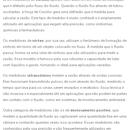
que é afetado pelo fluxo do fluido. Quando o fluido flui através de tubos
oscilantes, a força de Coriólis gera uma deflexão que é medida para
calcular a vazão. Este tipo de medidor é muito confiável e é amplamente
utilizado em aplicações que exigem alta precisão, como indústrias
químicas e farmacêuticas.
Os medidores de
vórtex
, por sua vez, utilizam o fenômeno de formação de
vórtices em torno de um objeto colocado no fluxo. À medida que o fluido
passa, forma-se uma série de vórtices que são utilizados para medir a
vazão. Esse modelo é famoso pela sua robustez e capacidade de lidar
com líquidos e gases, tornando-o ideal para aplicações variadas.
Os medidores
ultrassônicos
medem a vazão através de ondas sonoras.
Eles funcionam transmitindo pulsos de som através do fluido, medindo o
tempo que leva para os sinais serem enviados e recebidos. Essa técnica é
não invasiva e é especialmente útil em aplicações que não podem ter partes
em contato com o fluido, como em sistemas de monitoramento ambiental.
Outra categoria de medidores são os de
deslocamento positivo
, que
medem a quantidade de fluido ao capturarem uma quantidade fixa em uma
câmara e contando quantas vezes isso acontece. Esses medidores são
conhecidos pela sua precisão e são frequentemente utilizados em