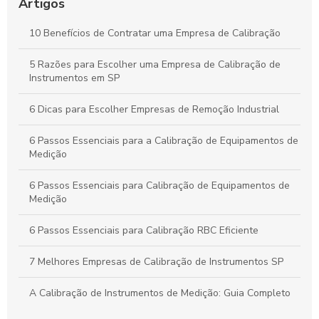
Problemas Comuns
Artigos
Calibração Industrial Essencial: Benefícios e Impactos Para a
10 Benefícios de Contratar uma Empresa de Calibração
Eficiência da Produção
5 Razões para Escolher uma Empresa de Calibração de
Calibração Industrial: Garantia de Qualidade e Eficiência na
Instrumentos em SP
Produção Industrial
6 Dicas para Escolher Empresas de Remoção Industrial
6 Passos Essenciais para a Calibração de Equipamentos de
Medição
6 Passos Essenciais para Calibração de Equipamentos de
Medição
6 Passos Essenciais para Calibração RBC Eficiente
7 Melhores Empresas de Calibração de Instrumentos SP
A Calibração de Instrumentos de Medição: Guia Completo