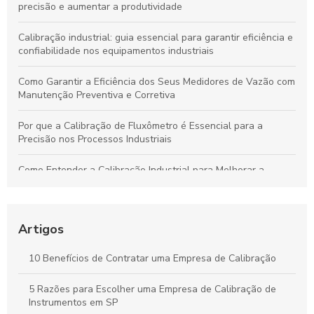
precisão e aumentar a produtividade
Calibração industrial: guia essencial para garantir eficiência e
confiabilidade nos equipamentos industriais
Como Garantir a Eficiência dos Seus Medidores de Vazão com
Manutenção Preventiva e Corretiva
Por que a Calibração de Fluxômetro é Essencial para a
Precisão nos Processos Industriais
Como Entender a Calibração Industrial para Melhorar a
Performance dos Equipamentos
Como Manter Medidores de Vazão Precisos e Evitar
Problemas Comuns
Artigos
Calibração Industrial Essencial: Benefícios e Impactos Para a
10 Benefícios de Contratar uma Empresa de Calibração
Eficiência da Produção
5 Razões para Escolher uma Empresa de Calibração de
Calibração Industrial: Garantia de Qualidade e Eficiência na
Instrumentos em SP