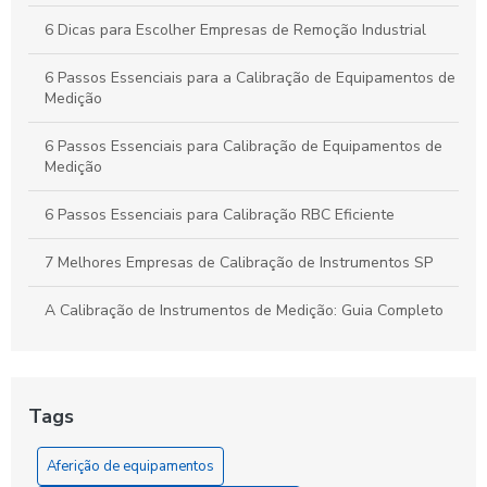
Produção Industrial
6 Dicas para Escolher Empresas de Remoção Industrial
6 Passos Essenciais para a Calibração de Equipamentos de
Medição
6 Passos Essenciais para Calibração de Equipamentos de
Medição
6 Passos Essenciais para Calibração RBC Eficiente
7 Melhores Empresas de Calibração de Instrumentos SP
A Calibração de Instrumentos de Medição: Guia Completo
A Calibração de Manômetro: Como Garantir Medidas
Precisas e Confiáveis
Tags
A Calibração e Aferição de Instrumentos de Medição
Aferição de equipamentos
A Ferramenta Essencial para a Precisão que Sua Obra