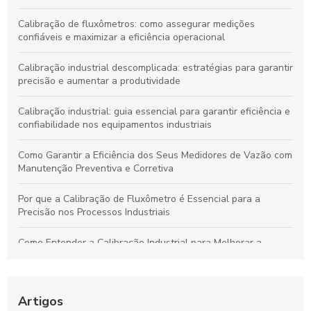
Calibração de fluxômetros: como assegurar medições
confiáveis e maximizar a eficiência operacional
Calibração industrial descomplicada: estratégias para garantir
precisão e aumentar a produtividade
Calibração industrial: guia essencial para garantir eficiência e
confiabilidade nos equipamentos industriais
Como Garantir a Eficiência dos Seus Medidores de Vazão com
Manutenção Preventiva e Corretiva
Por que a Calibração de Fluxômetro é Essencial para a
Precisão nos Processos Industriais
Como Entender a Calibração Industrial para Melhorar a
Performance dos Equipamentos
Como Manter Medidores de Vazão Precisos e Evitar
Problemas Comuns
Artigos