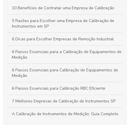
Calibração Industrial Essencial: Benefícios e Impactos Para a
10 Benefícios de Contratar uma Empresa de Calibração
Eficiência da Produção
5 Razões para Escolher uma Empresa de Calibração de
Calibração Industrial: Garantia de Qualidade e Eficiência na
Instrumentos em SP
Produção Industrial
6 Dicas para Escolher Empresas de Remoção Industrial
6 Passos Essenciais para a Calibração de Equipamentos de
Medição
6 Passos Essenciais para Calibração de Equipamentos de
Medição
6 Passos Essenciais para Calibração RBC Eficiente
7 Melhores Empresas de Calibração de Instrumentos SP
A Calibração de Instrumentos de Medição: Guia Completo
A Calibração de Manômetro: Como Garantir Medidas