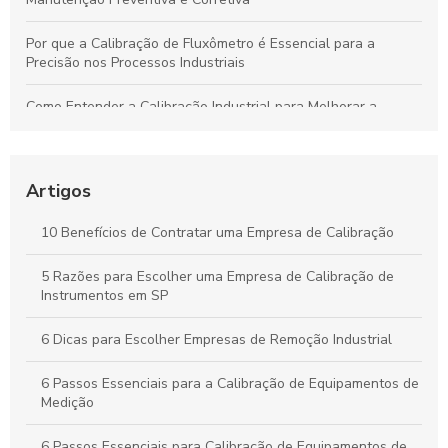
Por que a Calibração de Fluxômetro é Essencial para a
Precisão nos Processos Industriais
Como Entender a Calibração Industrial para Melhorar a
Performance dos Equipamentos
Como Manter Medidores de Vazão Precisos e Evitar
Problemas Comuns
Artigos
Calibração Industrial Essencial: Benefícios e Impactos Para a
10 Benefícios de Contratar uma Empresa de Calibração
Eficiência da Produção
5 Razões para Escolher uma Empresa de Calibração de
Calibração Industrial: Garantia de Qualidade e Eficiência na
Instrumentos em SP
Produção Industrial
6 Dicas para Escolher Empresas de Remoção Industrial
6 Passos Essenciais para a Calibração de Equipamentos de
Medição
6 Passos Essenciais para Calibração de Equipamentos de