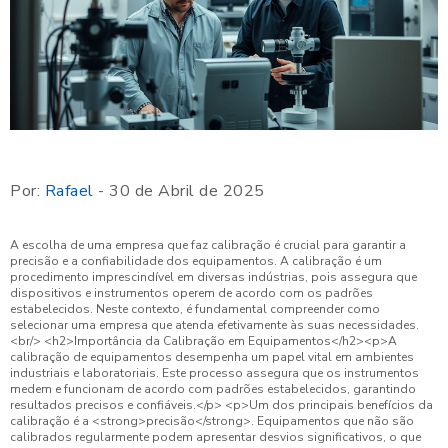
Por:
Rafael
- 30 de Abril de 2025
A escolha de uma empresa que faz calibração é crucial para garantir a precisão e a confiabilidade dos equipamentos. A calibração é um procedimento imprescindível em diversas indústrias, pois assegura que dispositivos e instrumentos operem de acordo com os padrões estabelecidos. Neste contexto, é fundamental compreender como selecionar uma empresa que atenda efetivamente às suas necessidades.<br/> <h2>Importância da Calibração em Equipamentos</h2><p>A calibração de equipamentos desempenha um papel vital em ambientes industriais e laboratoriais. Este processo assegura que os instrumentos medem e funcionam de acordo com padrões estabelecidos, garantindo resultados precisos e confiáveis.</p> <p>Um dos principais benefícios da calibração é a <strong>precisão</strong>. Equipamentos que não são calibrados regularmente podem apresentar desvios significativos, o que pode afetar a qualidade do produto ou serviço. A precisão é essencial em setores como farmacêutico, alimentício e de tecnologia, onde medições exatas são cruciais.</p> <p>Além disso, a calibração também contribui para <strong>conformidade regulatória</strong>. Muitas indústrias operam sob rígidas normativas que exigem que os equipamentos estejam calibrações regularmente verificadas. Isso não apenas evita penalidades, mas também ajuda a manter a qualidade e segurança dos produtos.</p> <p>Outro aspecto importante é a <strong>durabilidade</strong> dos equipamentos. A calibração regular ajuda a identificar problemas antes que se tornem sérios, prolongando a vida útil dos instrumentos. Dessa forma, empresas podem evitar custos elevados com manutenção e substituição de equipamentos.</p> <p>Além da manutenção e precisão, a calibração fortalece a <strong>confiabilidade</strong> nas operações. Equipamentos calibrados garantem que as medições atendam aos critérios de qualidade, promovendo um ambiente produtivo e seguro.</p> <p>Em conclusão, a calibração de equipamentos é essencial não apenas para a precisão e conformidade, mas também para a durabilidade e confiabilidade das operações. Investir em serviços de calibração deve ser uma prioridade para empresas que buscam excelência em seus processos.</p> <h2>Critérios para Escolher uma Empresa de Calibração</h2><p>Escolher a empresa certa para serviços de calibração é uma decisão crucial que pode impactar significativamente a qualidade e a precisão de suas operações. Existem diversos critérios que devem ser considerados ao selecionar uma empresa de calibração adequada.</p> <p>Primeiramente, <strong>verifique a certificação e credenciamento</strong>. Optar por uma empresa que possua certificações reconhecidas, como ISO 17025, assegura que a empresa atende a padrões elevados em atividades de calibração. Estas credenciais são um indicativo de que a empresa realiza suas práticas de acordo com as diretrizes internacionais.</p> <p>Outro critério importante é a <strong>experiência e especialização</strong>. A empresa deve ter um histórico comprovado na calibração dos tipos de equipamentos que você utiliza. Especializações em setores específicos como farmacêutico, alimentício, ou eletrônico também são um diferencial importante.</p> <p>A <strong>qualidade do serviço</strong> prestado deve ser avaliada. Solicitar informações sobre o processo de calibração, técnicas utilizadas, e quais equipamentos são empregados pode fornecer uma visão clara sobre os padrões da empresa. Além disso, consultar referências e feedback de clientes anteriores pode oferecer insights sobre a confiabilidade e eficácia do serviço.</p> <p>Outro aspecto a considerar é o <strong>suporte técnico e atendimento ao cliente</strong>. Uma empresa que disponibiliza suporte pós-calibração e assistência técnica demonstra compromisso com a satisfação do cliente. Isto é fundamental em caso de dúvidas ou se houver a necessidade de ajustes nas medições após a calibração.</p> <p>Finalmente, o <strong>custo do serviço</strong> deve ser avaliado, mas não deve ser o único fator decisivo. É importante garantir que o valor cobrado esteja em linha com a qualidade do serviço e a expertise oferecida. Solicitar orçamentos detalhados pode ajudar a comparar as opções disponíveis de forma mais eficaz.</p> <p>Em resumo, escolher uma empresa de calibração envolve considerar certificações, experiência, qualidade do serviço, suporte ao cliente e custo. Ao levar em conta esses critérios, você poderá encontrar uma empresa que atenda suas necessidades e assegure a precisão dos equipamentos em suas operações.</p> <h2>Tipos de Calibração Oferecidos pelas Empresas</h2><p>As empresas que oferecem serviços de calibração disponibilizam uma variedade de tipos de calibração, cada uma voltada para atender necessidades específicas de diferentes equipamentos e setores. Conhecer esses tipos é fundamental para compreender qual serviço é mais adequado para suas demandas.</p> <p>Um dos tipos mais comuns é a <strong>calibração dimensional</strong>, que envolve a verificação de medidas em instrumentos como paquímetros, micrômetros e medidores de altura. Esse tipo de calibração é especialmente importante em indústrias de manufatura e engenharia, onde medições precisas são essenciais para manter a qualidade do produto.</p> <p>A <strong>calibração de pressão</strong> é outro serviço oferecido, que assegura que os manômetros e transdutores de pressão funcionem corretamente. Este tipo de calibração é crítico em processos industriais e em equipamentos médicos, nos quais a pressão deve ser monitorada com precisão para garantir a segurança e eficácia dos processos.</p> <p>Além disso, existe a <strong>calibração de temperatura</strong>, que é utilizada em termômetros, termorreguladores e outros dispositivos de medição de temperatura. Este serviço é crucial em setores como alimentício e farmacêutico, onde a temperatura adequada é vital para garantir a qualidade e a segurança dos produtos.</p> <p>Outro tipo importante é a <strong>calibração de força</strong>, utilizada em dinamômetros e células de carga. Esta calibração garante que as medições de força sejam precisas e confiáveis, sendo fundamental em testes de resistência de materiais e avaliações de carga em máquinas e estruturas.</p> <p>As empresas também podem oferecer <strong>calibração elétrica</strong>, que abrange instrumentos como multímetros e osciloscópios, garantindo que as medições elétricas sejam exatas. Este tipo é essencial em setores de eletrônica e telecomunicações, onde a precisão em medições elétricas é primordial.</p> <p>Por último, as empresas podem proporcionar <strong>calibração de fluxo</strong>, que envolve a medição precisa de líquidos e gases em sistemas de tubulação. Este tipo de calibração é particularmente importante em indústrias químicas e de petróleo, onde o controle preciso do fluxo é crítico para a operação segura e eficaz.</p> <p>Em suma, os tipos de calibração oferecidos pelas empresas cobrem uma ampla gama de necessidades, desde calibrações dimensionais até elétricas. Escolher o tipo correto de calibração para seus equipamentos é fundamental para garantir a precisão e a confiabilidade de suas operações.</p> <h2>Certificações e Padrões de Qualidade</h2><p>As certificações e padrões de qualidade são aspectos fundamentais quando se trata de escolher uma empresa de calibração. Essas credenciais não apenas garantem a conformidade com normas internacionais, mas também asseguram que os serviços prestados atendam a altos níveis de precisão e confiabilidade.</p> <p>Uma das certificações mais reconhecidas na área de calibração é a <strong>ISO/IEC 17025</strong>. Esta norma internacional estabelece requisitos gerais para a competência de laboratórios de ensaio e calibração. A certificação ISO/IEC 17025 é um indicativo de que a empresa segue práticas padronizadas na realização de calibrações, assegurando assim que os resultados obtidos sejam válidos e confiáveis.</p> <p>Outra certificação importante é a <strong>ISO 9001</strong>, que abrange a gestão da qualidade. Empresas que possuem essa certificação demonstram seu compromisso com a melhoria contínua de processos e serviços, o que impacta diretamente na qualidade dos serviços de calibração oferecidos.</p> <p>Além das certificações ISO, existem outras <strong>acreditações específicas</strong> que podem ser relevantes dependendo do setor. Por exemplo, laboratórios que realizam calibrações para o setor alimentício podem buscar acreditações específicas de segurança alimentar, enquanto aqueles focados na área de saúde podem seguir normas estabelecidas por órgãos reguladores, como a ANVISA no Brasil.</p> <p>Adicionalmente, é crucial que a empresa siga procedimentos documentados e evidências que comprovem a realização de calibrações regularmente. Essa prática contribui para a construção de um histórico confiável e transparente, permitindo que os clientes possam confiar nos serviços prestados.</p> <p>A adoção de padrões de qualidade, como aqueles estabelecidos pela <strong>American National Standards Institute (ANSI)</strong> e a <strong>National Institute of Standards and Technology (NIST)</strong>, também são importantes, pois garantem que as calibrações estão em conformidade com as melhores práticas da indústria.</p> <p>Em resumo, as certificações e padrões de qualidade são essenciais para validar a competência e a confiabilidade de uma empresa de calibração. Ao escolher um provedor de calibração, é recomendável verificar as certificações e as normativas que a empresa segue, garantindo assim que você esteja optando por um serviço que atenda a exigências rigorosas de qualidade e desempenho.</p> <h2>Custo e Orçamento para Serviços de Calibração</h2><p>O custo e o orçamento para serviços de calibração são fatores importantes a serem considerados ao escolher uma empresa para essa finalidade. Compreender os elementos que influenciam os preços pode ajudar na tomada de decisões mais informadas e na obtenção de serviços com um bom custo-benefício.</p> <p>Um dos primeiros aspectos que afe