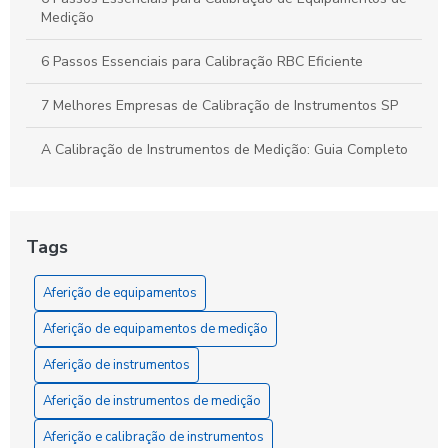
Medição
6 Passos Essenciais para Calibração RBC Eficiente
7 Melhores Empresas de Calibração de Instrumentos SP
A Calibração de Instrumentos de Medição: Guia Completo
A Calibração de Manômetro: Como Garantir Medidas
Precisas e Confiáveis
Tags
A Calibração e Aferição de Instrumentos de Medição
Aferição de equipamentos
A Ferramenta Essencial para a Precisão que Sua Obra
Exige: Entenda a Aferição de Instrumentos
Aferição de equipamentos de medição
A Importância da Calibração de Equipamentos de Medição
Aferição de instrumentos
para a Precisão dos Resultados
Aferição de instrumentos de medição
A Importância da Calibração de Equipamentos RBC para
Aferição e calibração de instrumentos
Garantir Resultados Precisos