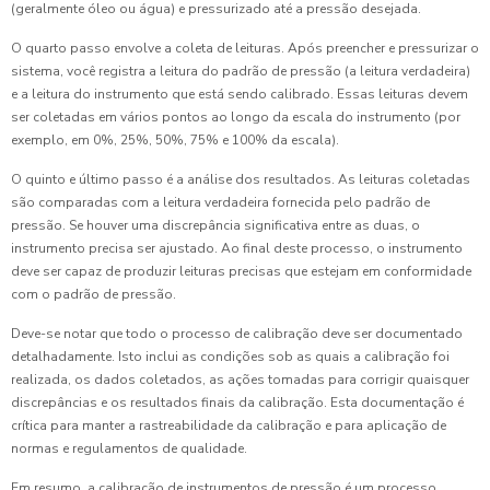
(geralmente óleo ou água) e pressurizado até a pressão desejada.
O quarto passo envolve a coleta de leituras. Após preencher e pressurizar o
sistema, você registra a leitura do padrão de pressão (a leitura verdadeira)
e a leitura do instrumento que está sendo calibrado. Essas leituras devem
ser coletadas em vários pontos ao longo da escala do instrumento (por
exemplo, em 0%, 25%, 50%, 75% e 100% da escala).
O quinto e último passo é a análise dos resultados. As leituras coletadas
são comparadas com a leitura verdadeira fornecida pelo padrão de
pressão. Se houver uma discrepância significativa entre as duas, o
instrumento precisa ser ajustado. Ao final deste processo, o instrumento
deve ser capaz de produzir leituras precisas que estejam em conformidade
com o padrão de pressão.
Deve-se notar que todo o processo de calibração deve ser documentado
detalhadamente. Isto inclui as condições sob as quais a calibração foi
realizada, os dados coletados, as ações tomadas para corrigir quaisquer
discrepâncias e os resultados finais da calibração. Esta documentação é
crítica para manter a rastreabilidade da calibração e para aplicação de
normas e regulamentos de qualidade.
Em resumo, a calibração de instrumentos de pressão é um processo