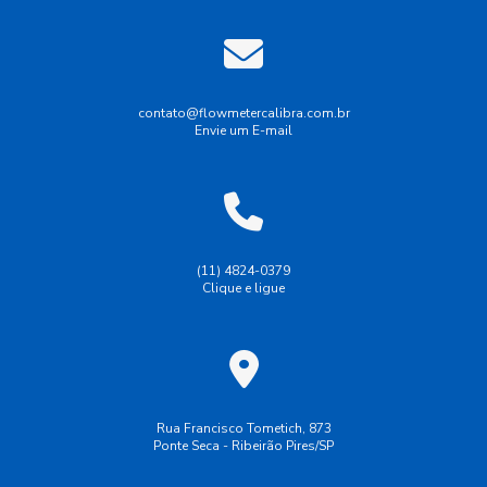
Calibração de equipamentos de laboratorio
Calibração de equipamentos de medição
Calibração de fluxômetro
contato@flowmetercalibra.com.br
Envie um E-mail
Calibração de instrumentos de medição
Calibração de instrumentos de medição SP
Calibração de instrumentos de pressão
Calibração de instrumentos de vazão
(11) 4824-0379
Clique e ligue
Calibração de instrumentos industriais
Calibração de instrumentos rbc
Calibração de manômetro
Calibração de medidores
Calibração de medidores de vazão
Rua Francisco Tometich, 873
Ponte Seca - Ribeirão Pires/SP
Calibração de medidores de vazão em campo