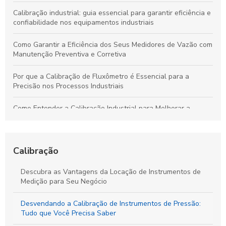
Calibração industrial: guia essencial para garantir eficiência e
confiabilidade nos equipamentos industriais
Como Garantir a Eficiência dos Seus Medidores de Vazão com
Manutenção Preventiva e Corretiva
Por que a Calibração de Fluxômetro é Essencial para a
Precisão nos Processos Industriais
Como Entender a Calibração Industrial para Melhorar a
Performance dos Equipamentos
Como Manter Medidores de Vazão Precisos e Evitar
Problemas Comuns
Calibração
Calibração Industrial Essencial: Benefícios e Impactos Para a
Descubra as Vantagens da Locação de Instrumentos de
Eficiência da Produção
Medição para Seu Negócio
Calibração Industrial: Garantia de Qualidade e Eficiência na
Desvendando a Calibração de Instrumentos de Pressão:
Produção Industrial
Tudo que Você Precisa Saber