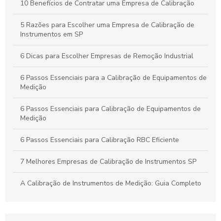
Calibração Industrial Essencial: Benefícios e Impactos Para a
10 Benefícios de Contratar uma Empresa de Calibração
Eficiência da Produção
5 Razões para Escolher uma Empresa de Calibração de
Calibração Industrial: Garantia de Qualidade e Eficiência na
Instrumentos em SP
Produção Industrial
6 Dicas para Escolher Empresas de Remoção Industrial
6 Passos Essenciais para a Calibração de Equipamentos de
Medição
6 Passos Essenciais para Calibração de Equipamentos de
Medição
6 Passos Essenciais para Calibração RBC Eficiente
7 Melhores Empresas de Calibração de Instrumentos SP
A Calibração de Instrumentos de Medição: Guia Completo
A Calibração de Manômetro: Como Garantir Medidas
Precisas e Confiáveis