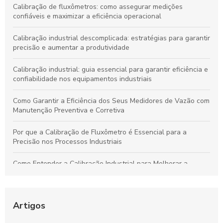
Calibração de fluxômetros: como assegurar medições
confiáveis e maximizar a eficiência operacional
Calibração industrial descomplicada: estratégias para garantir
precisão e aumentar a produtividade
Calibração industrial: guia essencial para garantir eficiência e
confiabilidade nos equipamentos industriais
Como Garantir a Eficiência dos Seus Medidores de Vazão com
Manutenção Preventiva e Corretiva
Por que a Calibração de Fluxômetro é Essencial para a
Precisão nos Processos Industriais
Como Entender a Calibração Industrial para Melhorar a
Performance dos Equipamentos
Como Manter Medidores de Vazão Precisos e Evitar
Problemas Comuns
Artigos