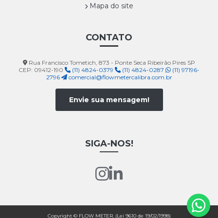
Mapa do site
CONTATO
Rua Francisco Tometich, 873 - Ponte Seca Ribeirão Pires SP
CEP: 09412-190
(11) 4824-0379
(11) 4824-0287
(11) 97196-
2796
comercial@flowmetercalibra.com.br
Envie sua mensagem!
SIGA-NOS!
Copyright © FLOW METER. (Lei 9610 de 19/02/1998)