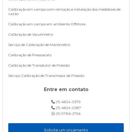
Calibração em campo com remoção e instalação dos medidores de
vazão
Calibração em campo em ambiente Offshore
Calibração de Vacuômetro
Serviço de Calibração de Manômetro
Calibração de Pressostato
Calibração de Transdutor de Pressão
Serviço Calibração de Transmissor de Pressão.
Manutenção e reparo em medidores de vazão
Entre em contato
Manutenção preventiva em campo para verificação dos medidores
de vazão e seu funcionamento
(11) 4824-0379
(11) 4824-0287
Calibração de rotâmetros
(11) 97196-2796
Atendimento em campo para verificação de medidores de vazão
Solicite um orçamento
Levantamento de performance de bombas de incêndio