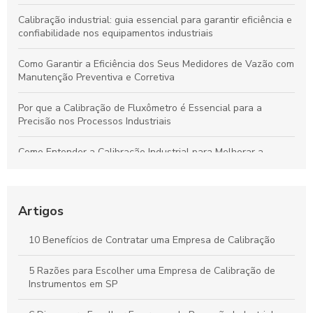
Calibração industrial: guia essencial para garantir eficiência e
confiabilidade nos equipamentos industriais
Como Garantir a Eficiência dos Seus Medidores de Vazão com
Manutenção Preventiva e Corretiva
Por que a Calibração de Fluxômetro é Essencial para a
Precisão nos Processos Industriais
Como Entender a Calibração Industrial para Melhorar a
Performance dos Equipamentos
Como Manter Medidores de Vazão Precisos e Evitar
Problemas Comuns
Artigos
Calibração Industrial Essencial: Benefícios e Impactos Para a
10 Benefícios de Contratar uma Empresa de Calibração
Eficiência da Produção
5 Razões para Escolher uma Empresa de Calibração de
Calibração Industrial: Garantia de Qualidade e Eficiência na
Instrumentos em SP
Produção Industrial