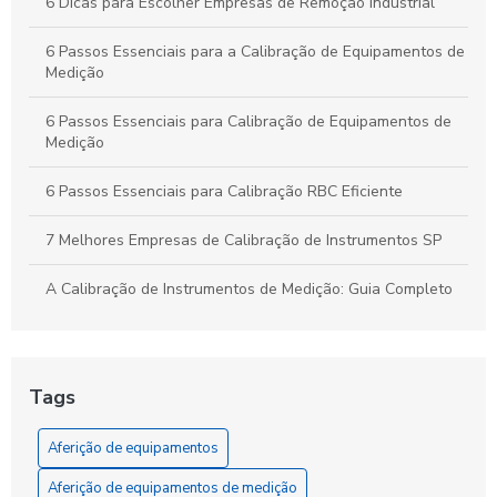
6 Dicas para Escolher Empresas de Remoção Industrial
6 Passos Essenciais para a Calibração de Equipamentos de
Medição
6 Passos Essenciais para Calibração de Equipamentos de
Medição
6 Passos Essenciais para Calibração RBC Eficiente
7 Melhores Empresas de Calibração de Instrumentos SP
A Calibração de Instrumentos de Medição: Guia Completo
A Calibração de Manômetro: Como Garantir Medidas
Precisas e Confiáveis
Tags
A Calibração e Aferição de Instrumentos de Medição
Aferição de equipamentos
A Ferramenta Essencial para a Precisão que Sua Obra
Exige: Entenda a Aferição de Instrumentos
Aferição de equipamentos de medição