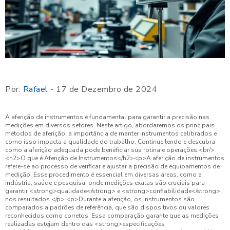
Por:
Rafael
- 17 de Dezembro de 2024
A aferição de instrumentos é fundamental para garantir a precisão nas medições em diversos setores. Neste artigo, abordaremos os principais métodos de aferição, a importância de manter instrumentos calibrados e como isso impacta a qualidade do trabalho. Continue lendo e descubra como a aferição adequada pode beneficiar sua rotina e operações.<br/> <h2>O que é Aferição de Instrumentos</h2><p>A aferição de instrumentos refere-se ao processo de verificar e ajustar a precisão de equipamentos de medição. Esse procedimento é essencial em diversas áreas, como a indústria, saúde e pesquisa, onde medições exatas são cruciais para garantir <strong>qualidade</strong> e <strong>confiabilidade</strong> nos resultados.</p> <p>Durante a aferição, os instrumentos são comparados a padrões de referência, que são dispositivos ou valores reconhecidos como corretos. Essa comparação garante que as medições realizadas estejam dentro das <strong>especificações permitidas</strong>, minimizando erros e inconsistências.</p> <p>Além disso, a aferição é realizada periodicamente para assegurar que os instrumentos continuem a operar de maneira precisa ao longo do tempo. A manutenção da calibração e aferição adequada é <strong>vital</strong> para o desempenho de processos que dependem de medições precisas e confiáveis.</p> <h2>Importância da Aferição de Instrumentos</h2><p>A aferição de instrumentos é crucial para garantir resultados precisos e confiáveis em diversos setores. Quando os instrumentos de medição estão devidamente aferidos, a qualidade dos dados coletados aumenta significativamente. Isso é especialmente importante em áreas como a produção industrial, farmacêutica e laboratorial, onde pequenas variações podem levar a grandes desvios de qualidade.</p> <p>Além de garantir precisão, a aferição regular ajuda a prevenir falhas em equipamentos e processos. Instrumentos não aferidos podem resultar em erros de medição, produzindo produtos defeituosos ou serviços inadequados, o que pode prejudicar a reputação da empresa e levar a custos adicionais para correção.</p> <p>Outro ponto importante é a <strong>conformidade regulamentar</strong>. Muitas indústrias estão sujeitas a normas rigorosas que exigem a aferição de instrumentos para assegurar a qualidade e segurança dos produtos. O não cumprimento dessas normas pode resultar em penalidades e impactos financeiros significativos.</p> <p>Por fim, a aferição de instrumentos também é fundamental para a <strong>segurança</strong>. Em setores como a saúde e a engenharia, medições imprecisas podem ter consequências graves, podendo até ameaçar vidas. Portanto, a aferição contínua e cuidadosa é um investimento essencial para qualquer organização que dependa de medições precisas.</p> <h2>Métodos Comuns de Aferição</h2><p>A aferição de instrumentos pode ser realizada por meio de diferentes métodos, dependendo do tipo de equipamento e do nível de precisão requerido. Abaixo, apresentamos alguns dos métodos comuns de aferição:</p> <p><strong>Aferição Comparativa:</strong> Neste método, o instrumento a ser aferido é comparado a um padrão de referência. Essa comparação ajuda a identificar desvios e a ajustar o instrumento de acordo.</p> <p><strong>Aferição Direta:</strong> Consiste na medição direta do instrumento utilizando um dispositivo de referência. É comum em laboratórios onde instrumentos de alta precisão são verificados regularmente.</p> <p><strong>Aferição por Transferência:</strong> Um instrumento com uma calibração conhecida é usado para verificar outro instrumento. Este método é útil para aferir múltiplos instrumentos de forma eficiente e rápida.</p> <p><strong>Aferição de Ponto Único:</strong> Utilizado para instrumentos que medem um único parâmetro em uma condição específica. Um exemplo é o uso de pesos padrão para aferir balanças.</p> <p><strong>Aferição em Ambiente Controlado:</strong> Realizada em ambientes com temperatura e umidade controladas, garantido que as condições externas não interfiram nos resultados. É ideal para instrumentos sensíveis.</p> <p>Escolher o método adequado de aferição é vital para assegurar a precisão e confiabilidade nas medições, o que, por sua vez, impacta a qualidade do produto ou serviço final.</p> <h2>Fatores que Influenciam a Aferição</h2><p>Vários fatores podem influenciar a eficácia da aferição de instrumentos e, consequentemente, a precisão das medições realizadas.</p><p>Abaixo estão alguns dos principais fatores a serem considerados:</p><ul><li><strong>Condicionantes Ambientais:</strong> A temperatura, umidade e pressão atmosférica podem afetar o desempenho dos instrumentos de medição. A aferição deve ser realizada em condições ambientais controladas sempre que possível.</li><li><strong>Qualidade dos Padrões de Referência:</strong> Instrumentos de aferição devem ser comparados a padrões de referência devidamente calibrados e certificados. A precisão do instrumento aferido depende da qualidade desse padrão.</li><li><strong>Habilidade do Operador:</strong> A experiência e a formação do profissional que executa a aferição são fundamentais. Um operador qualificado pode garantir que o processo de aferição seja realizado corretamente e que os ajustes necessários sejam feitos com precisão.</li><li><strong>Condições do Instrumento a Ser Aferido:</strong> O estado físico do dispositivo e sua manutenção regular desempenham um papel importante. Instrumentos desgastados podem não fornecer resultados precisos mesmo após a aferição.</li><li><strong>Variação do Produto:</strong> Em alguns casos, a natureza do produto que está sendo medido pode interferir na aferição. Materiais diferentes podem reagir de formas distintas, demandando abordagens específicas de aferição.</li></ul><p>Considerar esses fatores durante o processo de aferição é essencial para garantir resultados confiáveis e a manutenção da qualidade das medições ao longo do tempo.</p> <h2>Periodicidade da Aferição de Instrumentos</h2><p>A periodicidade da aferição de instrumentos é um aspecto crucial para garantir a precisão contínua das medições.<br> A frequência com que a aferição deve ser realizada pode variar dependendo de vários fatores, incluindo o tipo de instrumento, o ambiente de operação e a criticidade das medições.</p><p><strong>Tipo de Instrumento:</strong> Instrumentos mais complexos ou de alta precisão, como balanças laboratoriais, geralmente requerem aferições mais frequentes do que instrumentos de uso geral.<br></p><p><strong>Frequência de Uso:</strong> Instrumentos usados com alta frequência ou em condições severas, como temperaturas extremas ou ambientes corrosivos, podem sofrer maiores desgastes e, portanto, necessitar de aferições mais regulares.<br></p><p><strong>Normas Regulamentares:</strong> Muitas indústrias são regulamentadas por normas que especificam a frequência mínima de aferição para garantir a qualidade e segurança dos produtos.<br> É essencial estar atualizado com essas normas e cumpri-las.<br></p><p><strong>Histórico de Desempenho:</strong> Se um instrumento apresentou frequentes desvios de calibração nos testes anteriores, pode ser prudente aumentar a frequência de aferição como medida preventiva.<br></p><p><strong>Mudanças no Ambiente de Trabalho:</strong> Alterações substanciais nas condições do local onde o instrumento opera, como temperatura e umidade, podem exigir que a aferição seja realizada com mais regularidade.<br></p><p>Estabelecer uma periodicidade adequada para a aferição não só assegura medições precisas, mas também contribui para a longevidade dos instrumentos e a confiabilidade dos resultados obtidos.</p> <h2>Consequências da Falta de Aferição</h2><p>A falta de aferição regular de instrumentos pode resultar em diversas consequências negativas que afetam não apenas a qualidade dos produtos, mas também a segurança e a reputação da empresa. A seguir, estão algumas das principais consequências:</p> <p><strong>Erros de Medição:</strong> Instrumentos não aferidos podem apresentar desvios significativos, resultando em medições imprecisas. Isso pode levar a decisões erradas durante o processo de produção ou análises.</p> <p><strong>Perda de Qualidade:</strong> Produtos que não atendem aos padrões estabelecidos podem ser produzidos, resultando em baixa qualidade e possível retrabalho, o que afeta a satisfação do cliente e a imagem da marca.</p> <p><strong>Análise de Dados Comprometida:</strong> Medições imprecisas comprometem a integridade dos dados coletados para análises e relatórios. Isso pode impactar as estratégias e decisões de gestão, levando a erros críticos.</p> <p><strong>Risco de Segurança:</strong> Em áreas como saúde e engenharia, medições incorretas podem representar riscos significativos à segurança. Isso pode resultar em incidentes graves, incluindo acidentes e danos a pessoas e patrimônio.</p> <p><strong>Multas e Penalidades:</strong> Não conformidade com as regulamentações que exigem a aferição regular pode resultar em multas e penalidades, além de danos à reputação da empresa perante clientes e órgãos reguladores.</p> <p>Portanto, a falta de aferição não apenas compromete a eficiência operacional, mas também pode acarretar sérios riscos financeiros e legais para a empresa. Manter um cronograma rigoroso de aferição é essencial para garantir a precisão e a confiabilidade das medições.</p> <p>A aferição de instrumentos desempenha um papel fundamental na garantia de medições precisas, impactando diretamente a qualidade dos produtos e a segurança dos processos. Ao longo deste artigo, exploramos a definição de aferição, sua importância, métodos comuns, fatores que influenciam, periodicidade e as consequências de não realizar esse procedimento.</p><p>A importância de manter instrumentos aferidos não pode ser subestimada, uma vez que isso assegura resultados confiáveis e minimiza riscos em diversas indústrias. A aferição regular e adequada é um investimento que traz benefícios significativos a longo prazo.</p><p>Convidamos você a revisa