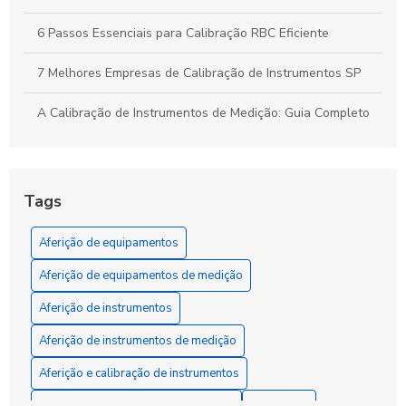
6 Passos Essenciais para Calibração RBC Eficiente
7 Melhores Empresas de Calibração de Instrumentos SP
A Calibração de Instrumentos de Medição: Guia Completo
A Calibração de Manômetro: Como Garantir Medidas
Precisas e Confiáveis
Tags
A Calibração e Aferição de Instrumentos de Medição
Aferição de equipamentos
A Ferramenta Essencial para a Precisão que Sua Obra
Exige: Entenda a Aferição de Instrumentos
Aferição de equipamentos de medição
A Importância da Calibração de Equipamentos de Medição
Aferição de instrumentos
para a Precisão dos Resultados
Aferição de instrumentos de medição
A Importância da Calibração de Equipamentos RBC para
Aferição e calibração de instrumentos
Garantir Resultados Precisos