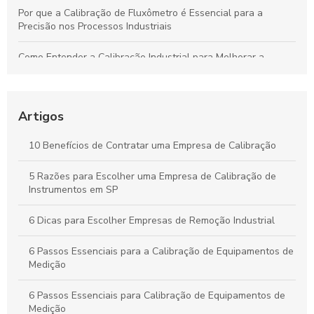
Por que a Calibração de Fluxômetro é Essencial para a
Precisão nos Processos Industriais
Como Entender a Calibração Industrial para Melhorar a
Performance dos Equipamentos
Como Manter Medidores de Vazão Precisos e Evitar
Problemas Comuns
Artigos
Calibração Industrial Essencial: Benefícios e Impactos Para a
10 Benefícios de Contratar uma Empresa de Calibração
Eficiência da Produção
5 Razões para Escolher uma Empresa de Calibração de
Calibração Industrial: Garantia de Qualidade e Eficiência na
Instrumentos em SP
Produção Industrial
6 Dicas para Escolher Empresas de Remoção Industrial
6 Passos Essenciais para a Calibração de Equipamentos de
Medição
6 Passos Essenciais para Calibração de Equipamentos de
Medição